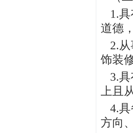
1.
道德
2.
饰装
3.
上且
4.
方向