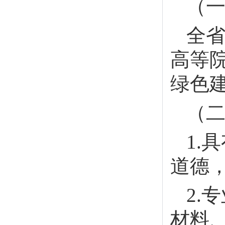
（
全
高等
绿色
（
1.
道德
2.
材料