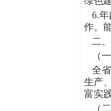
绿色
6.
作。
二
（
全
生产
富实
（