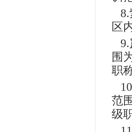
8
区
9
围
职
1
范
级
1