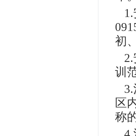
1
09
初
2
训
3
区
称
4