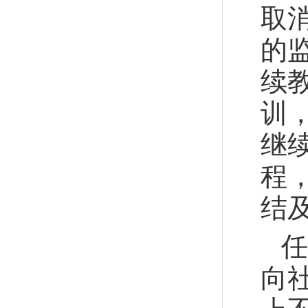
取
的
续
训
继
程
结
任
向